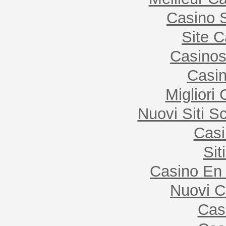
Casino 
Site C
Casinos
Casin
Migliori
Nuovi Siti
Casi
Si
Casino En 
Nuovi 
Cas